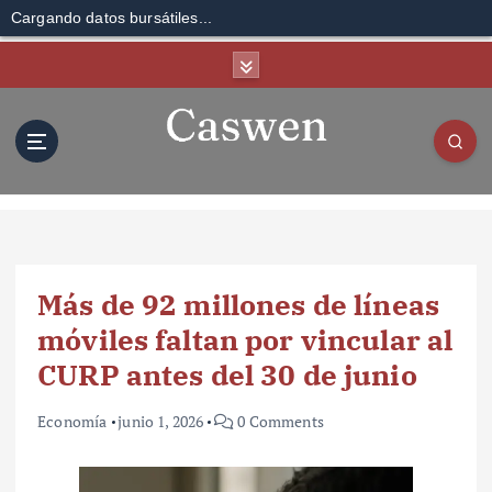
Cargando datos bursátiles...
S
k
i
p
t
o
c
o
n
t
Más de 92 millones de líneas
e
n
móviles faltan por vincular al
t
CURP antes del 30 de junio
Economía
junio 1, 2026
0 Comments