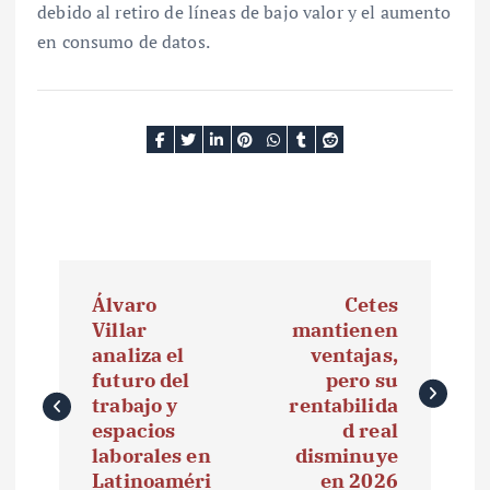
debido al retiro de líneas de bajo valor y el aumento
en consumo de datos.
N
Álvaro
Cetes
a
Villar
mantienen
analiza el
ventajas,
v
futuro del
pero su
e
trabajo y
rentabilida
espacios
d real
g
laborales en
disminuye
Latinoaméri
en 2026