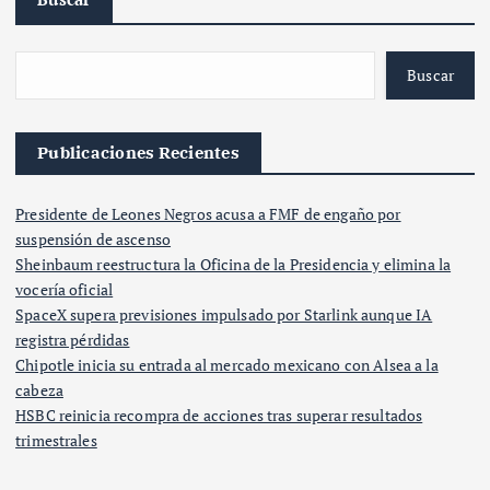
Buscar
Publicaciones Recientes
Presidente de Leones Negros acusa a FMF de engaño por
suspensión de ascenso
Sheinbaum reestructura la Oficina de la Presidencia y elimina la
vocería oficial
SpaceX supera previsiones impulsado por Starlink aunque IA
registra pérdidas
Chipotle inicia su entrada al mercado mexicano con Alsea a la
cabeza
HSBC reinicia recompra de acciones tras superar resultados
trimestrales