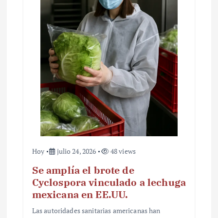
n
t
r
a
d
a
s
Hoy
julio 24, 2026
48 views
Se amplía el brote de
Cyclospora vinculado a lechuga
mexicana en EE.UU.
Las autoridades sanitarias americanas han