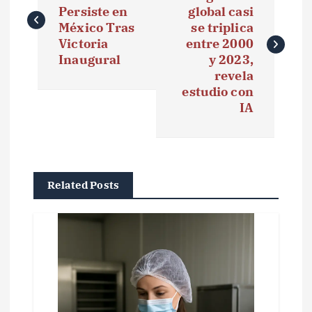
Persiste en
global casi
v
México Tras
se triplica
e
Victoria
entre 2000
Inaugural
y 2023,
g
revela
estudio con
a
IA
c
i
ó
Related Posts
n
d
e
e