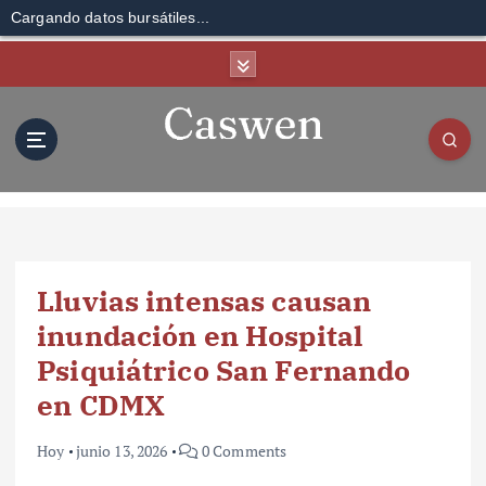
Cargando datos bursátiles...
S
k
i
p
t
o
c
o
n
t
Lluvias intensas causan
e
n
inundación en Hospital
t
Psiquiátrico San Fernando
en CDMX
Hoy
junio 13, 2026
0 Comments