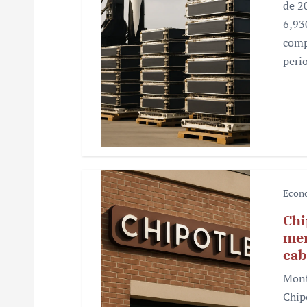
n
de 2
6,93
t
comp
r
peri
a
d
a
s
Econ
Chi
mer
cab
Mont
Chip