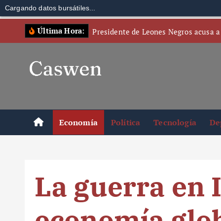
Cargando datos bursátiles...
S
Última Hora:
Presidente de Leones Negros acusa a
k
i
p
t
o
c
o
Economía
Política
Tecnología
De
n
t
e
n
La guerra en 
t
economía glob