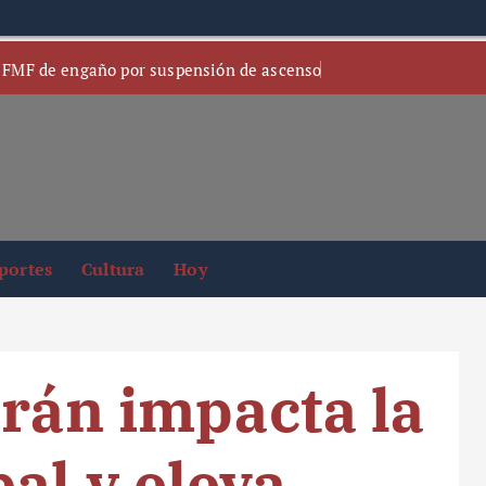
 FMF de engaño por suspensión de ascenso
portes
Cultura
Hoy
Irán impacta la
al y eleva