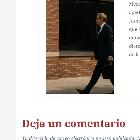
Méxi
aper
Aunq
que 
dura
dire
de l
Deja un comentario
Tu dirección de correo electrónico no será publicada.
L