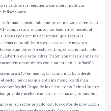
les de diversas regiones a considerar políticas
n inflacionaria.
 se ha frenado considerablemente en marzo, evidenciado
PMI) compuesto a su punto más bajo en 10 meses, al
fra, apenas por encima del umbral que separa la
s cadenas de suministro y expectativas de mayores
 los consumidores. En este sentido, el economista jefe
, advirtió que estas cifras “hacen sonar las alarmas de
stancamiento económico con aumento en la inflación.
cendió a 51.4 en marzo, la lectura más baja desde
el sector servicios que anticipa menor confianza
s economías del Grupo de los Siete, como Reino Unido y
dad privada y aceleración en los costos de producción.
imo en su sector privado, con los costos de producción
ando los márgenes de ganancia. Pese a estas