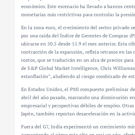
económico. Este escenario ha llevado a bancos centra
monetarias más restrictivas para controlar la presió
En la zona euro, el crecimiento del sector privado
por una caída del Índice de Gerentes de Compras (
ubicarse en 50.5 desde 51.9 el mes anterior. Esta ci
contracción de la expansión, refleja retrasos en la
costos, que se traducirán en un alza de precios para
de S&P Global Market Intelligence, Chris Williamson
estanflación”, aludiendo al riesgo combinado de e
En Estados Unidos, el PMI compuesto preliminar des
abril del año pasado, marcando una disminución en 
empresarial y perspectivas débiles de empleo. Otra
Japón, también reportan desaceleración en la activi
Fuera del G7, India experimentó un crecimiento mín
aumentando al ritmo más alto en casi un año, afect