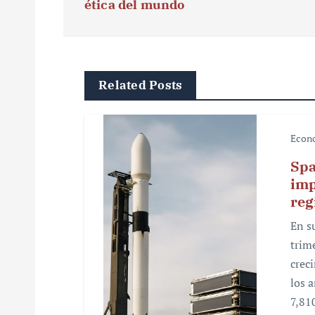
v
ética del mundo
e
g
Related Posts
a
c
Econ
i
Spa
ó
imp
reg
n
En s
d
trim
e
crec
los 
e
7,81