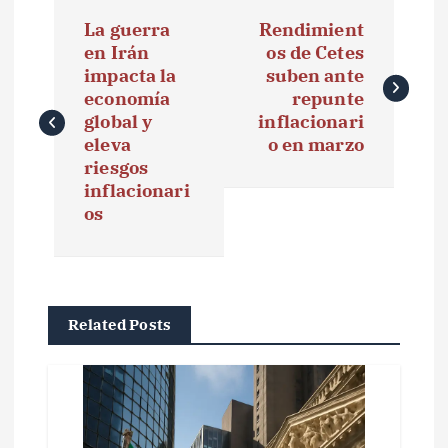
N
La guerra
Rendimient
a
en Irán
os de Cetes
impacta la
suben ante
v
economía
repunte
e
global y
inflacionari
eleva
o en marzo
g
riesgos
inflacionari
a
os
c
i
ó
Related Posts
n
d