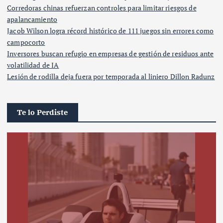
Corredoras chinas refuerzan controles para limitar riesgos de
apalancamiento
Jacob Wilson logra récord histórico de 111 juegos sin errores como
campocorto
Inversores buscan refugio en empresas de gestión de residuos ante
volatilidad de IA
Lesión de rodilla deja fuera por temporada al liniero Dillon Radunz
Te lo Perdiste