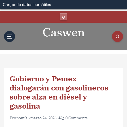
Cargando datos bursátiles...
S
k
i
p
t
o
c
o
n
t
Gobierno y Pemex
e
n
dialogarán con gasolineros
t
sobre alza en diésel y
gasolina
Economía
marzo 24, 2026
0 Comments