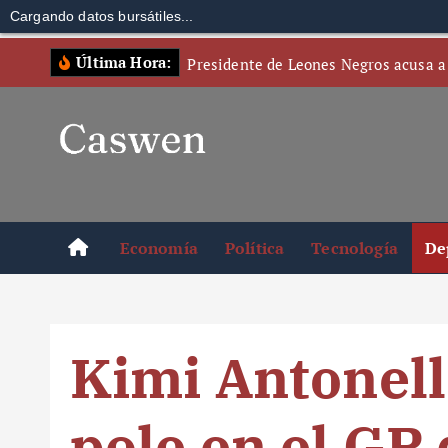
Cargando datos bursátiles...
S
Última Hora:
Presidente de Leones Negros acusa a
k
i
p
t
o
c
o
Economía
Política
Tecnología
De
n
t
e
n
Kimi Antonell
t
pole en el GP