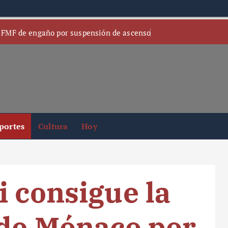
 FMF de engaño por suspensión de ascenso
portes
Cultura
Hoy
i consigue la
 de Mónaco por