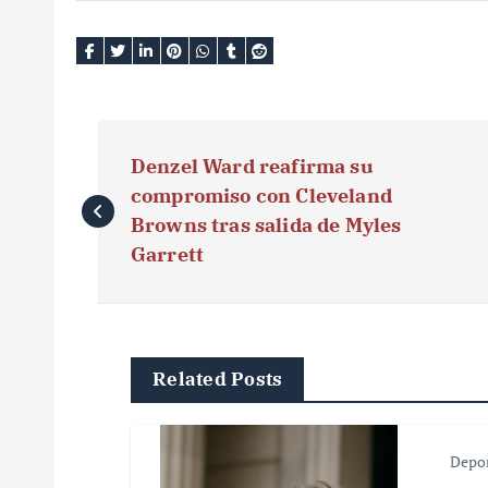
N
Denzel Ward reafirma su
a
compromiso con Cleveland
v
Browns tras salida de Myles
Garrett
e
g
a
Related Posts
c
i
Depo