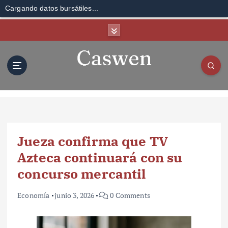
Cargando datos bursátiles...
S
k
i
p
t
o
c
o
n
t
Jueza confirma que TV
e
n
Azteca continuará con su
t
concurso mercantil
Economía
junio 3, 2026
0 Comments