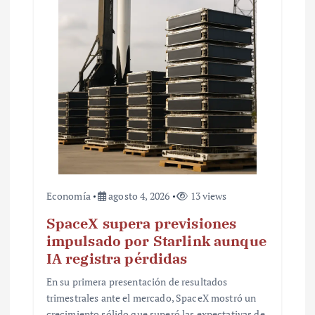
t
r
a
d
a
s
Economía
agosto 4, 2026
13 views
SpaceX supera previsiones
impulsado por Starlink aunque
IA registra pérdidas
En su primera presentación de resultados
trimestrales ante el mercado, SpaceX mostró un
crecimiento sólido que superó las expectativas de