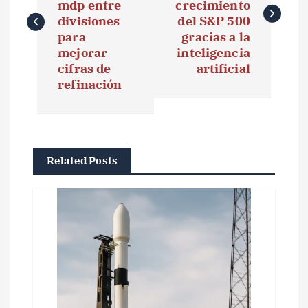
mdp entre
crecimiento
e
divisiones
del S&P 500
para
gracias a la
g
mejorar
inteligencia
cifras de
artificial
a
refinación
c
i
ó
Related Posts
n
d
e
e
n