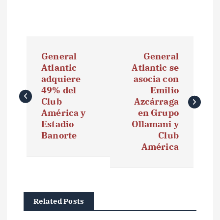
N
General
General
a
Atlantic
Atlantic se
adquiere
asocia con
v
49% del
Emilio
e
Club
Azcárraga
América y
en Grupo
g
Estadio
Ollamani y
Banorte
Club
a
América
c
i
ó
Related Posts