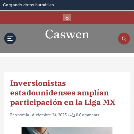
Cargando datos bursátiles...
S
k
i
p
t
o
c
o
n
t
Inversionistas
e
n
estadounidenses amplían
t
participación en la Liga MX
Economía
diciembre 24, 2025
0 Comments