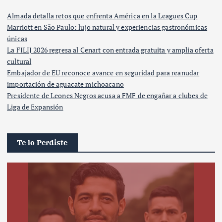
Almada detalla retos que enfrenta América en la Leagues Cup
Marriott en São Paulo: lujo natural y experiencias gastronómicas
únicas
La FILIJ 2026 regresa al Cenart con entrada gratuita y amplia oferta
cultural
Embajador de EU reconoce avance en seguridad para reanudar
importación de aguacate michoacano
Presidente de Leones Negros acusa a FMF de engañar a clubes de
Liga de Expansión
Te lo Perdiste