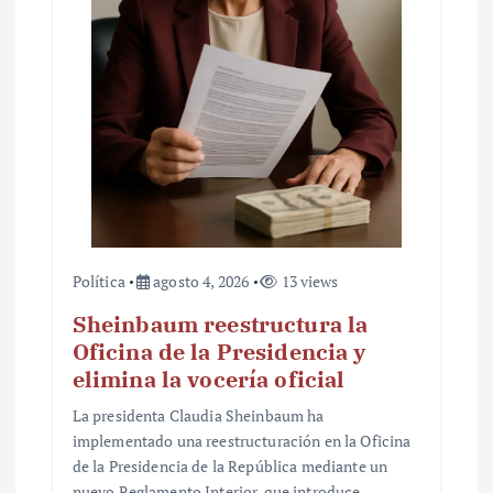
t
r
a
d
a
s
Política
agosto 4, 2026
13 views
Sheinbaum reestructura la
Oficina de la Presidencia y
elimina la vocería oficial
La presidenta Claudia Sheinbaum ha
implementado una reestructuración en la Oficina
de la Presidencia de la República mediante un
nuevo Reglamento Interior, que introduce