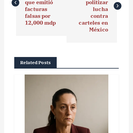
que emitió
politizar
e
facturas
lucha
falsas por
contra
g
12,000 mdp
carteles en
México
a
c
i
Related Posts
ó
n
d
e
e
n