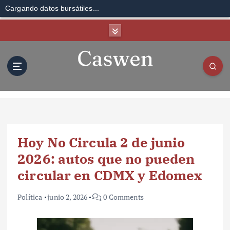
Cargando datos bursátiles...
S
k
i
p
t
o
c
o
n
t
Hoy No Circula 2 de junio
e
n
2026: autos que no pueden
t
circular en CDMX y Edomex
Política
junio 2, 2026
0 Comments