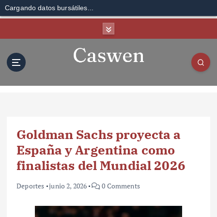
Cargando datos bursátiles...
S
k
i
p
t
o
c
o
n
t
Goldman Sachs proyecta a
e
n
España y Argentina como
t
finalistas del Mundial 2026
Deportes
junio 2, 2026
0 Comments