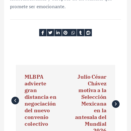
promete ser emocionante.
N
MLBPA
Julio César
a
advierte
Chávez
gran
motiva a la
v
distancia en
Selección
e
negociación
Mexicana
del nuevo
en la
g
convenio
antesala del
colectivo
Mundial
a
2026