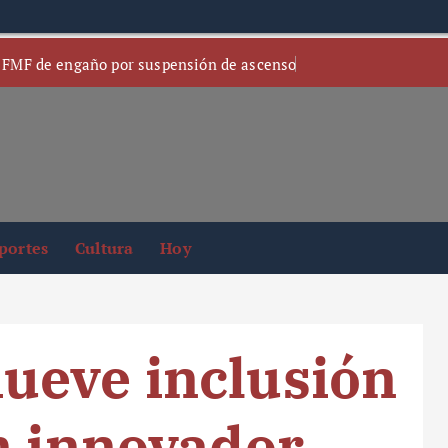
 FMF de engaño por suspensión de ascenso
portes
Cultura
Hoy
ueve inclusión
n innovador