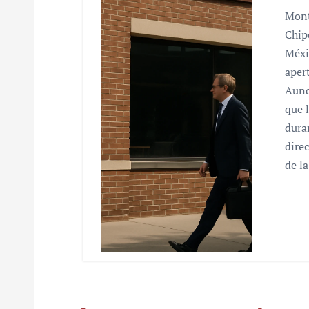
Mont
Chip
Méxi
aper
Aunq
que 
dura
dire
de l