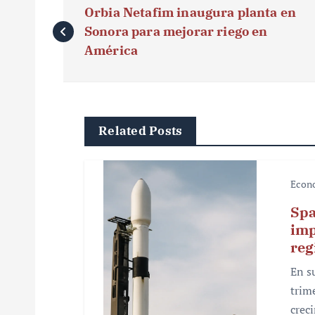
Orbia Netafim inaugura planta en
a
Sonora para mejorar riego en
v
América
e
g
Related Posts
a
c
Econ
i
Spa
ó
imp
reg
n
En s
d
trim
e
crec