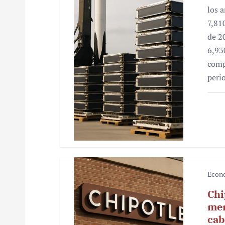
los 
e
7,81
n
de 2
6,93
t
comp
r
peri
a
d
a
s
Econ
Chi
mer
cab