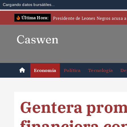
Cargando datos bursátiles...
S
Última Hora:
Presidente de Leones Negros acusa a
k
i
p
t
o
c
o
Economía
Política
Tecnología
De
n
t
e
n
Gentera prom
t
financiera co