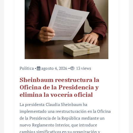
r
a
d
a
s
Política
agosto 4, 2026
13 views
Sheinbaum reestructura la
Oficina de la Presidencia y
elimina la vocería oficial
La presidenta Claudia Sheinbaum ha
implementado una reestructuración en la Oficina
de la Presidencia de la República mediante un
nuevo Reglamento Interior, que introduce
cambios significativos en su organización y