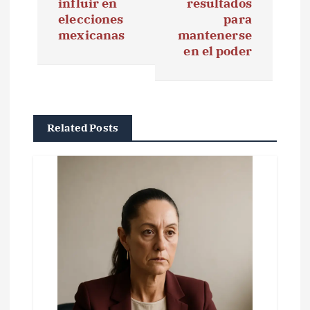
influir en
resultados
g
elecciones
para
mexicanas
mantenerse
a
en el poder
c
i
ó
Related Posts
n
d
e
e
n
t