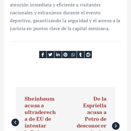
atención inmediata y eficiente a visitantes
nacionales y extranjeros durante el evento
deportivo, garantizando la seguridad y el acceso a la
justicia en puntos clave de la capital mexicana.
N
Sheinbaum
De la
a
acusa a
Espriella
ultraderech
acusa a
v
a de EU de
Petro de
e
intentar
desconocer