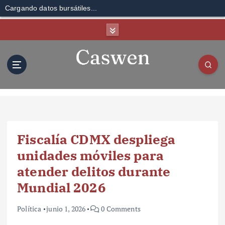
Cargando datos bursátiles...
S
k
i
p
t
o
c
o
n
t
Fiscalía CDMX despliega
e
n
unidades móviles para
t
atender delitos durante
Mundial 2026
Política
junio 1, 2026
0 Comments