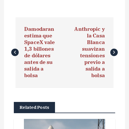
N
Damodaran
Anthropic y
a
estima que
la Casa
SpaceX vale
Blanca
v
1,3 billones
suavizan
e
de dólares
tensiones
antes de su
previo a
g
salida a
salida a
bolsa
bolsa
a
c
i
Related Posts
ó
n