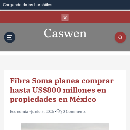
Cargando datos bursátiles...
S
k
i
p
t
o
c
o
n
t
Fibra Soma planea comprar
e
n
hasta US$800 millones en
t
propiedades en México
Economía
junio 5, 2026
0 Comments