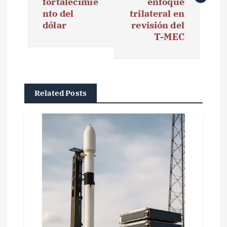
e
fortalecimie
enfoque
nto del
trilateral en
g
dólar
revisión del
T-MEC
a
c
i
Related Posts
ó
n
d
e
e
n