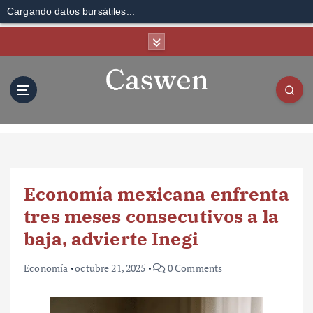
Cargando datos bursátiles...
S
k
i
p
t
o
c
o
n
t
Economía mexicana enfrenta
e
n
tres meses consecutivos a la
t
baja, advierte Inegi
Economía
octubre 21, 2025
0 Comments