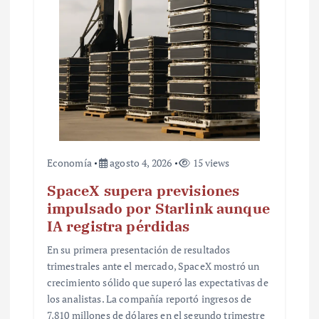
t
r
a
d
a
s
Economía
agosto 4, 2026
15 views
SpaceX supera previsiones
impulsado por Starlink aunque
IA registra pérdidas
En su primera presentación de resultados
trimestrales ante el mercado, SpaceX mostró un
crecimiento sólido que superó las expectativas de
los analistas. La compañía reportó ingresos de
7,810 millones de dólares en el segundo trimestre