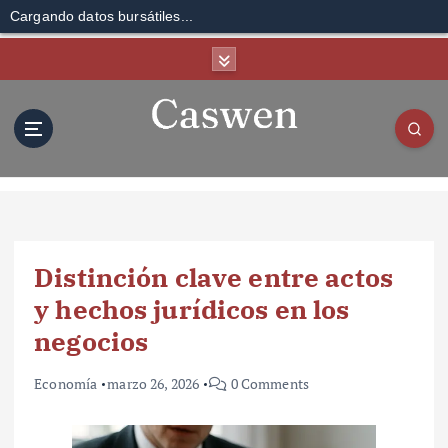
Cargando datos bursátiles...
S
k
i
p
t
o
c
o
n
t
Distinción clave entre actos
e
n
y hechos jurídicos en los
t
negocios
Economía
marzo 26, 2026
0 Comments