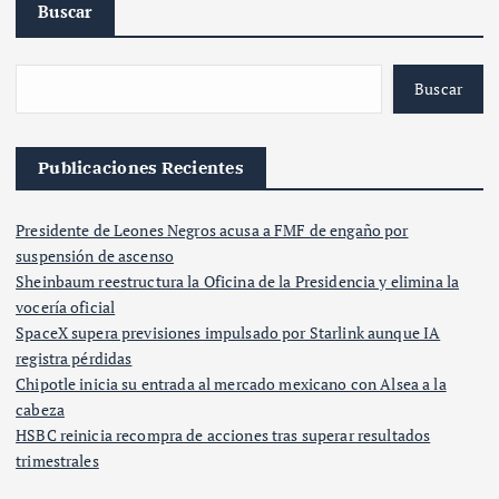
Buscar
Buscar
Publicaciones Recientes
Presidente de Leones Negros acusa a FMF de engaño por
suspensión de ascenso
Sheinbaum reestructura la Oficina de la Presidencia y elimina la
vocería oficial
SpaceX supera previsiones impulsado por Starlink aunque IA
registra pérdidas
Chipotle inicia su entrada al mercado mexicano con Alsea a la
cabeza
HSBC reinicia recompra de acciones tras superar resultados
trimestrales