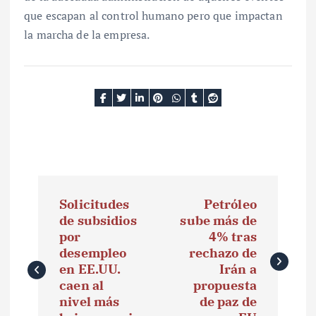
que escapan al control humano pero que impactan
la marcha de la empresa.
N
Solicitudes
Petróleo
a
de subsidios
sube más de
por
4% tras
v
desempleo
rechazo de
e
en EE.UU.
Irán a
caen al
propuesta
g
nivel más
de paz de