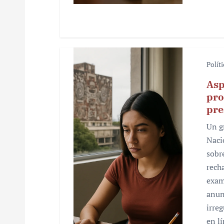
s
Polít
Asp
pro
pre
Un g
Naci
sobr
rech
exam
anun
irre
en l