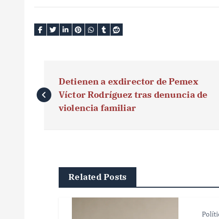
N
Detienen a exdirector de Pemex
a
Víctor Rodríguez tras denuncia de
v
violencia familiar
e
g
a
Related Posts
c
i
Polít