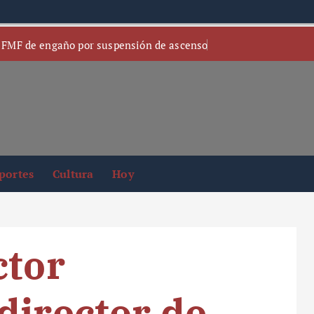
 FMF de engaño por suspensión de ascenso
portes
Cultura
Hoy
ctor
director de