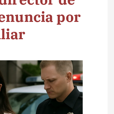
enuncia por
liar