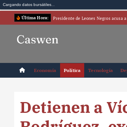
Cargando datos bursátiles...
S
Última Hora:
Presidente de Leones Negros acusa a
k
i
p
t
o
c
o
Economía
Política
Tecnología
De
n
t
e
n
Detienen a Ví
t
Rodríguez, ex