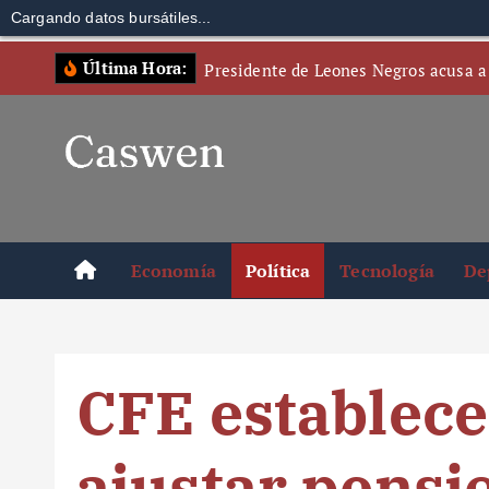
Cargando datos bursátiles...
S
Última Hora:
Presidente de Leones Negros acusa a
k
i
p
t
o
c
o
Economía
Política
Tecnología
De
n
t
e
n
CFE establece
t
ajustar pensi