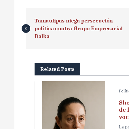
N
Tamaulipas niega persecución
a
política contra Grupo Empresarial
v
Dalka
e
g
Related Posts
a
c
Polít
i
She
ó
de 
voc
n
La p