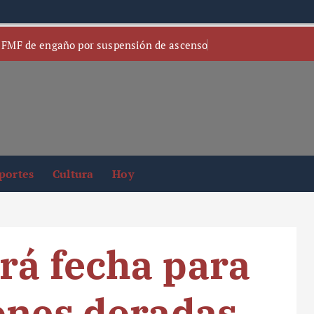
 FMF de engaño por suspensión de ascenso
portes
Cultura
Hoy
rá fecha para
ones doradas