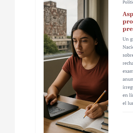
Polít
Asp
pro
pre
Un g
Naci
sobr
rech
exam
anun
irre
en l
el l