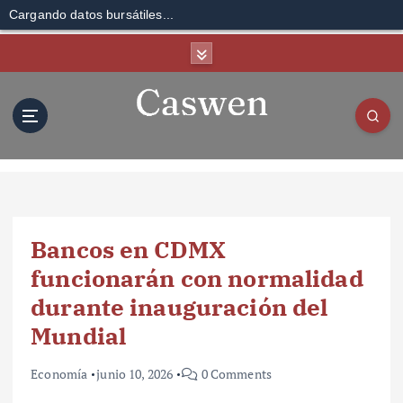
Cargando datos bursátiles...
S
k
i
p
t
o
c
o
n
t
Bancos en CDMX
e
n
funcionarán con normalidad
t
durante inauguración del
Mundial
Economía
junio 10, 2026
0 Comments