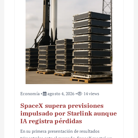
n
t
r
a
d
a
s
Economía
agosto 4, 2026
14 views
SpaceX supera previsiones
impulsado por Starlink aunque
IA registra pérdidas
En su primera presentación de resultados