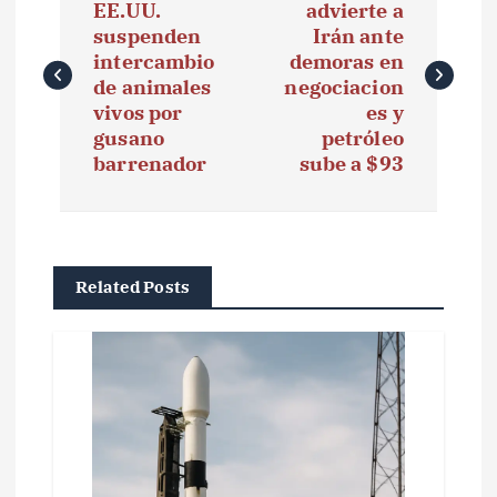
a
EE.UU.
advierte a
suspenden
Irán ante
v
intercambio
demoras en
e
de animales
negociacion
vivos por
es y
g
gusano
petróleo
barrenador
sube a $93
a
c
i
Related Posts
ó
n
d
e
e