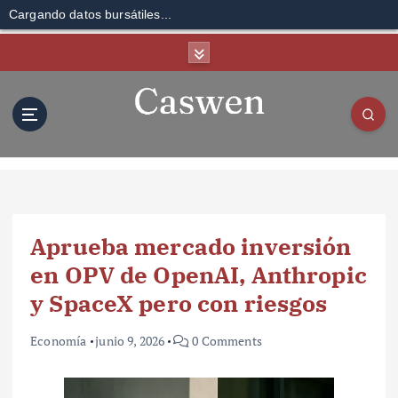
Cargando datos bursátiles...
S
k
i
p
t
o
c
o
n
t
Aprueba mercado inversión
e
n
en OPV de OpenAI, Anthropic
t
y SpaceX pero con riesgos
Economía
junio 9, 2026
0 Comments