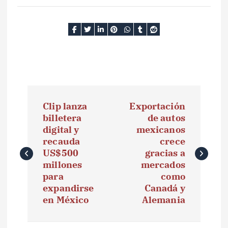
N
Clip lanza
Exportación
a
billetera
de autos
digital y
mexicanos
v
recauda
crece
e
US$500
gracias a
millones
mercados
g
para
como
expandirse
Canadá y
a
en México
Alemania
c