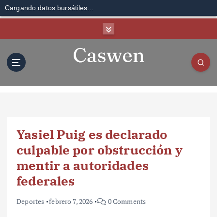
Cargando datos bursátiles...
S
k
i
p
t
o
c
o
n
t
Yasiel Puig es declarado
e
n
culpable por obstrucción y
t
mentir a autoridades
federales
Deportes
febrero 7, 2026
0 Comments