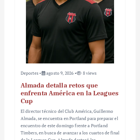
t
r
a
d
a
s
Deportes
agosto 9, 2026
8 views
Almada detalla retos que
enfrenta América en la Leagues
Cup
El director técnico del Club América, Guillermo
Almada, se encuentra en Portland para preparar el
encuentro de este domingo frente a Portland
Timbers, en busca de avanzar a los cuartos de final
de la Leagues Cup. Almada destacó las