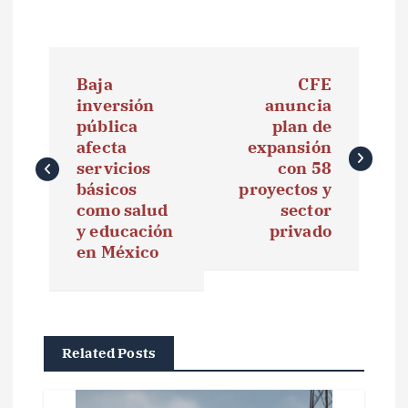
N
Baja
CFE
a
inversión
anuncia
pública
plan de
v
afecta
expansión
e
servicios
con 58
básicos
proyectos y
g
como salud
sector
y educación
privado
a
en México
c
i
ó
Related Posts
n