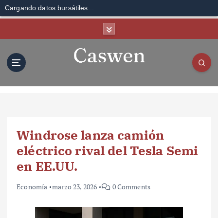
Cargando datos bursátiles...
S
k
i
p
t
o
c
o
n
t
Windrose lanza camión
e
n
eléctrico rival del Tesla Semi
t
en EE.UU.
Economía
marzo 23, 2026
0 Comments