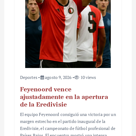
n
t
r
a
d
a
s
Deportes
agosto 9, 2026
10 views
Feyenoord vence
ajustadamente en la apertura
de la Eredivisie
El equipo Feyenoord consiguió una victoria por un
margen estrecho en el partido inaugural de la
Eredivisie, el campeonato de fútbol profesional de
Países Bajos. El encuentro mostró una intensa