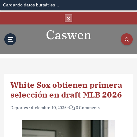
Cargando datos bursátiles...
S
k
i
p
t
o
c
o
n
t
White Sox obtienen primera
e
n
selección en draft MLB 2026
t
Deportes
diciembre 10, 2025
0 Comments