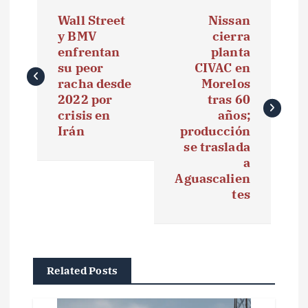
N
Wall Street
Nissan
a
y BMV
cierra
enfrentan
planta
v
su peor
CIVAC en
e
racha desde
Morelos
2022 por
tras 60
g
crisis en
años;
Irán
producción
a
se traslada
a
c
Aguascalien
i
tes
ó
n
Related Posts
d