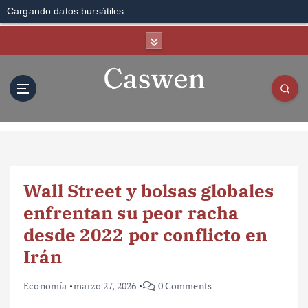
Cargando datos bursátiles...
S
k
i
p
t
o
c
o
n
t
Wall Street y bolsas globales
e
n
enfrentan su peor racha
t
desde 2022 por conflicto en
Irán
Economía
marzo 27, 2026
0 Comments