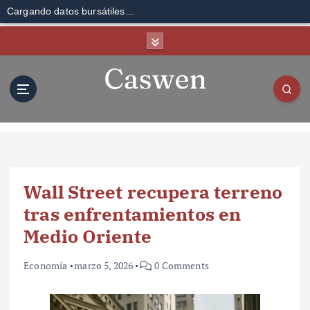
Cargando datos bursátiles...
S
k
i
p
t
o
c
o
n
t
Wall Street recupera terreno
e
n
tras enfrentamientos en
t
Medio Oriente
Economía
marzo 5, 2026
0 Comments