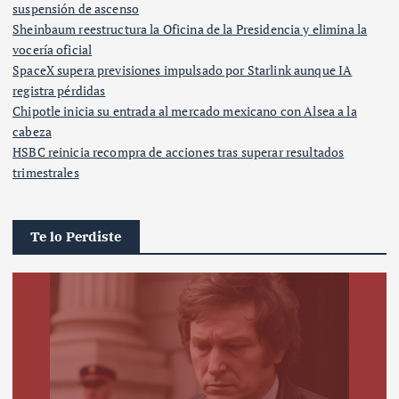
suspensión de ascenso
Sheinbaum reestructura la Oficina de la Presidencia y elimina la
vocería oficial
SpaceX supera previsiones impulsado por Starlink aunque IA
registra pérdidas
Chipotle inicia su entrada al mercado mexicano con Alsea a la
cabeza
HSBC reinicia recompra de acciones tras superar resultados
trimestrales
Te lo Perdiste