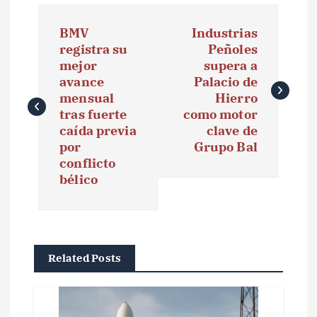
N
BMV
Industrias
a
registra su
Peñoles
mejor
supera a
v
avance
Palacio de
e
mensual
Hierro
tras fuerte
como motor
g
caída previa
clave de
por
Grupo Bal
a
conflicto
bélico
c
i
ó
Related Posts
n
d