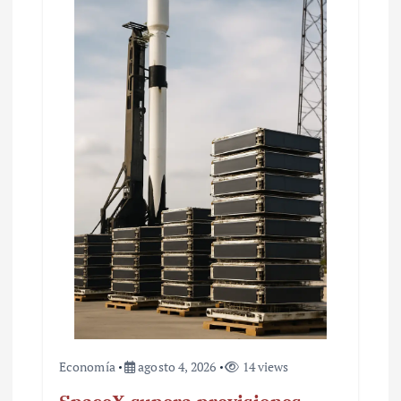
e
e
n
t
r
a
d
a
s
Economía
agosto 4, 2026
14 views