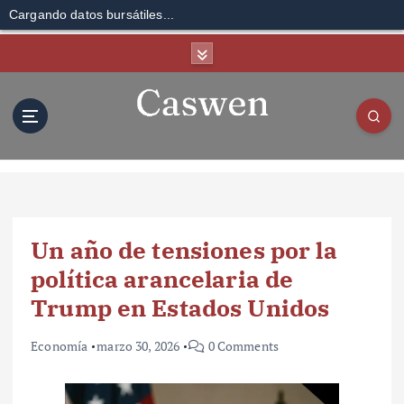
Cargando datos bursátiles...
S
k
i
p
t
o
c
o
n
t
Un año de tensiones por la
e
n
política arancelaria de
t
Trump en Estados Unidos
Economía
marzo 30, 2026
0 Comments