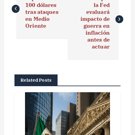
100 dólares
la Fed
v
tras ataques
evaluará
e
en Medio
impacto de
Oriente
guerra en
g
inflación
antes de
a
actuar
c
i
ó
Related Posts
n
d
e
e