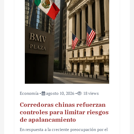
n
t
r
a
d
a
s
Economía
agosto 10, 2026
18 views
Corredoras chinas refuerzan
controles para limitar riesgos
de apalancamiento
En respuesta a la creciente preocupación por el