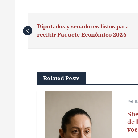
N
Diputados y senadores listos para
a
recibir Paquete Económico 2026
v
e
g
Related Posts
a
c
Polít
i
She
ó
de 
voc
n