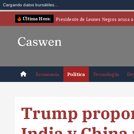
Cargando datos bursátiles...
S
Última Hora:
Presidente de Leones Negros acusa a
k
i
p
t
o
c
o
Economía
Política
Tecnología
De
n
t
e
n
Trump propon
t
India y China