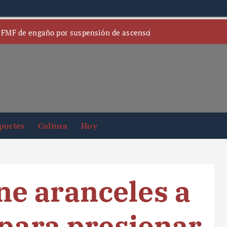
 FMF de engaño por suspensión de ascenso
portes
Cultura
Hoy
e aranceles a
 para presionar