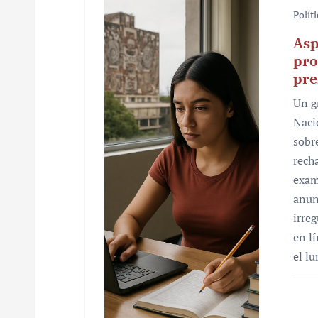
Polít
Asp
pro
pre
Un g
Naci
sobr
rech
exam
anun
irre
en l
el l