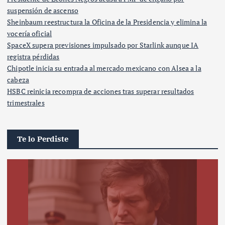
suspensión de ascenso
Sheinbaum reestructura la Oficina de la Presidencia y elimina la
vocería oficial
SpaceX supera previsiones impulsado por Starlink aunque IA
registra pérdidas
Chipotle inicia su entrada al mercado mexicano con Alsea a la
cabeza
HSBC reinicia recompra de acciones tras superar resultados
trimestrales
Te lo Perdiste