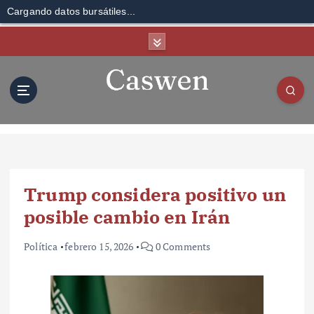
Cargando datos bursátiles...
S
k
i
p
t
o
c
o
n
t
Trump considera positivo un
e
n
posible cambio en Irán
t
Política
febrero 15, 2026
0 Comments