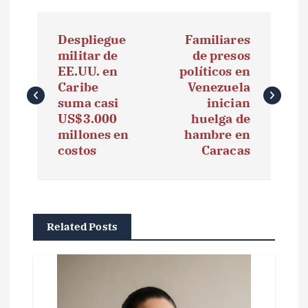
N
Despliegue
Familiares
a
militar de
de presos
EE.UU. en
políticos en
v
Caribe
Venezuela
e
suma casi
inician
US$3.000
huelga de
g
millones en
hambre en
costos
Caracas
a
c
i
Related Posts
ó
n
d