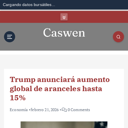
Cargando datos bursátiles...
S
k
i
p
t
o
c
o
n
t
Trump anunciará aumento
e
n
global de aranceles hasta
t
15%
Economía
febrero 21, 2026
0 Comments