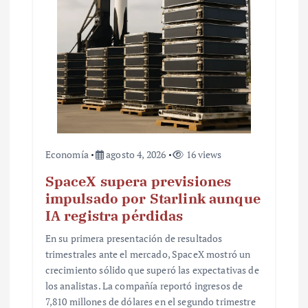
r
a
d
a
s
Economía
agosto 4, 2026
16 views
SpaceX supera previsiones
impulsado por Starlink aunque
IA registra pérdidas
En su primera presentación de resultados
trimestrales ante el mercado, SpaceX mostró un
crecimiento sólido que superó las expectativas de
los analistas. La compañía reportó ingresos de
7,810 millones de dólares en el segundo trimestre