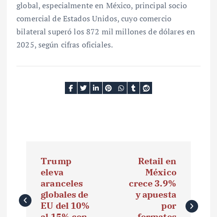
global, especialmente en México, principal socio
comercial de Estados Unidos, cuyo comercio
bilateral superó los 872 mil millones de dólares en
2025, según cifras oficiales.
N
Trump
Retail en
a
eleva
México
aranceles
crece 3.9%
v
globales de
y apuesta
e
EU del 10%
por
al 15% con
formatos