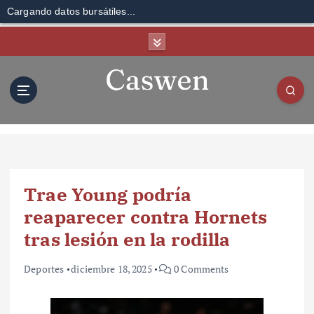
Cargando datos bursátiles...
S
k
i
p
t
o
c
o
n
t
Trae Young podría
e
n
reaparecer contra Hornets
t
tras lesión en la rodilla
Deportes
diciembre 18, 2025
0 Comments