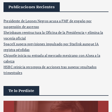
Publicaciones Recientes
Presidente de Leones Negros acusa a FMF de engaño por
suspensión de ascenso
Sheinbaum reestructura la Oficina de la Presidencia y elimina la
vocería oficial
SpaceX supera previsiones impulsado por Starlink aunque IA
registra pérdidas
Chipotle inicia su entrada al mercado mexicano con Alsea a la
cabeza
HSBC reinicia recompra de acciones tras superar resultados
trimestrales
Te lo Perdiste