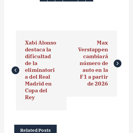
N
Xabi Alonso
Max
a
destaca la
Verstappen
dificultad
cambiará
v
de la
número de
e
eliminatori
auto en la
a del Real
F1 a partir
g
Madrid en
de 2026
Copa del
a
Rey
c
i
ó
Related Posts