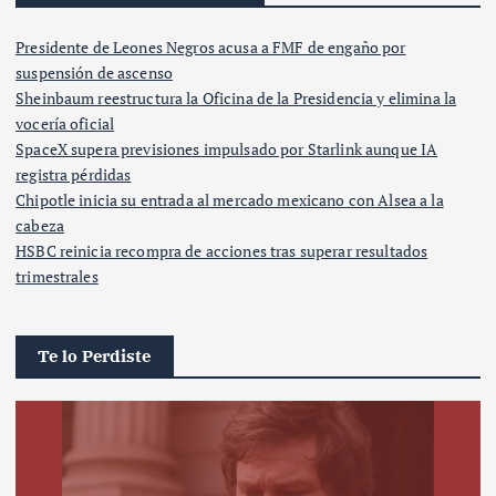
Presidente de Leones Negros acusa a FMF de engaño por
suspensión de ascenso
Sheinbaum reestructura la Oficina de la Presidencia y elimina la
vocería oficial
SpaceX supera previsiones impulsado por Starlink aunque IA
registra pérdidas
Chipotle inicia su entrada al mercado mexicano con Alsea a la
cabeza
HSBC reinicia recompra de acciones tras superar resultados
trimestrales
Te lo Perdiste