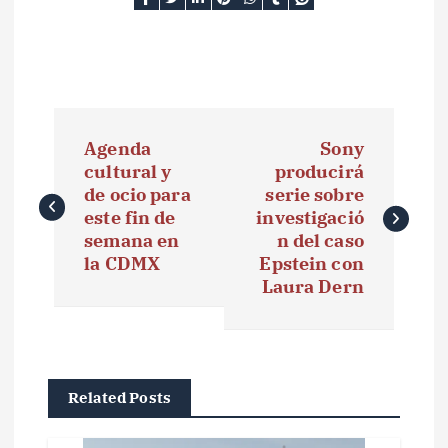
N
Agenda
Sony
a
cultural y
producirá
de ocio para
serie sobre
v
este fin de
investigació
e
semana en
n del caso
la CDMX
Epstein con
g
Laura Dern
a
c
i
Related Posts
ó