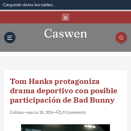
Cargando datos bursátiles...
S
k
i
p
t
o
c
o
n
t
Tom Hanks protagoniza
e
n
drama deportivo con posible
t
participación de Bad Bunny
Cultura
marzo 28, 2026
0 Comments