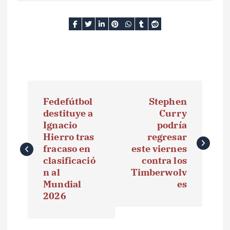
N
Fedefútbol
Stephen
a
destituye a
Curry
Ignacio
podría
v
Hierro tras
regresar
e
fracaso en
este viernes
clasificació
contra los
g
n al
Timberwolv
Mundial
es
a
2026
c