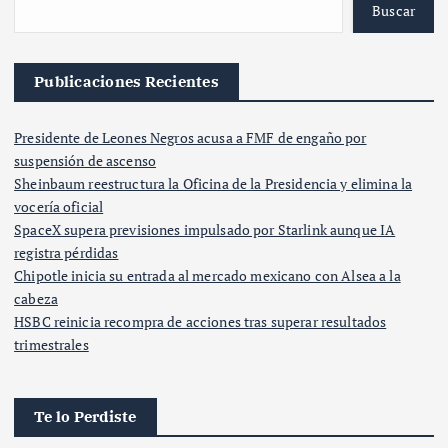
Buscar
Publicaciones Recientes
Presidente de Leones Negros acusa a FMF de engaño por
suspensión de ascenso
Sheinbaum reestructura la Oficina de la Presidencia y elimina la
vocería oficial
SpaceX supera previsiones impulsado por Starlink aunque IA
registra pérdidas
Chipotle inicia su entrada al mercado mexicano con Alsea a la
cabeza
HSBC reinicia recompra de acciones tras superar resultados
trimestrales
Te lo Perdiste