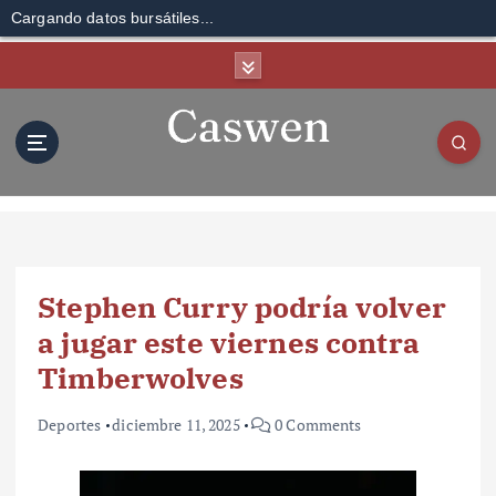
Cargando datos bursátiles...
S
k
i
p
t
o
c
o
n
t
Stephen Curry podría volver
e
n
a jugar este viernes contra
t
Timberwolves
Deportes
diciembre 11, 2025
0 Comments