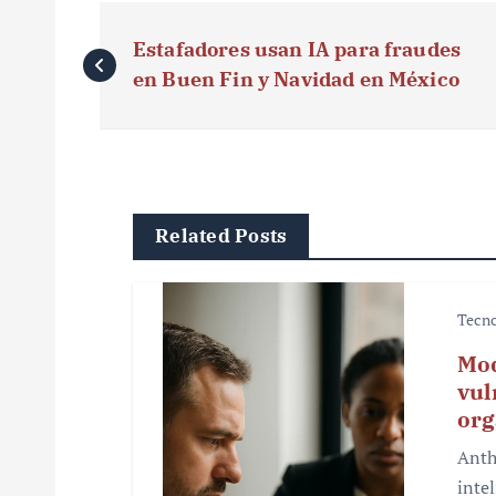
N
Estafadores usan IA para fraudes
a
en Buen Fin y Navidad en México
v
e
g
Related Posts
a
c
Tecno
i
Mod
ó
vul
org
n
Anth
d
intel