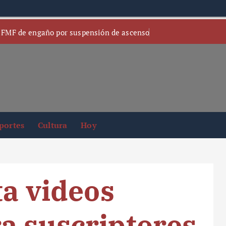
 FMF de engaño por suspensión de ascenso
portes
Cultura
Hoy
ta videos
a suscriptores