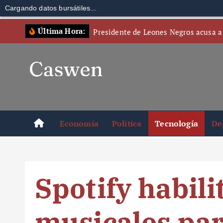
Cargando datos bursátiles...
S
Última Hora:
Presidente de Leones Negros acusa a
k
i
p
t
o
c
o
Economía
Política
Tecnología
De
n
t
e
n
Spotify habili
t
musicales par