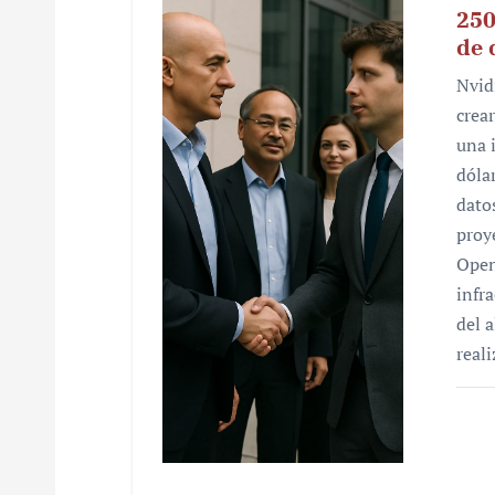
250
de 
Nvid
crea
una 
dóla
datos
proy
Open
infr
del 
real