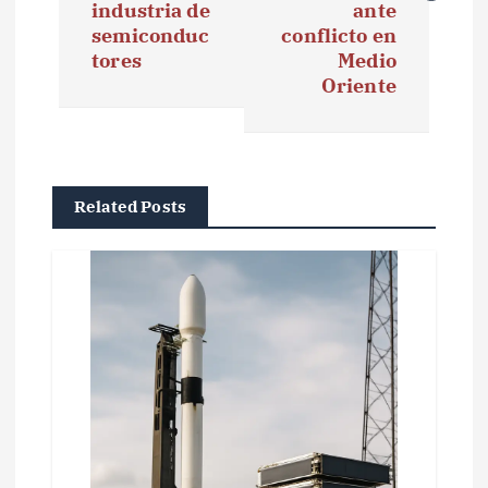
industria de
ante
g
semiconduc
conflicto en
tores
Medio
a
Oriente
c
i
ó
Related Posts
n
d
e
e
n
t