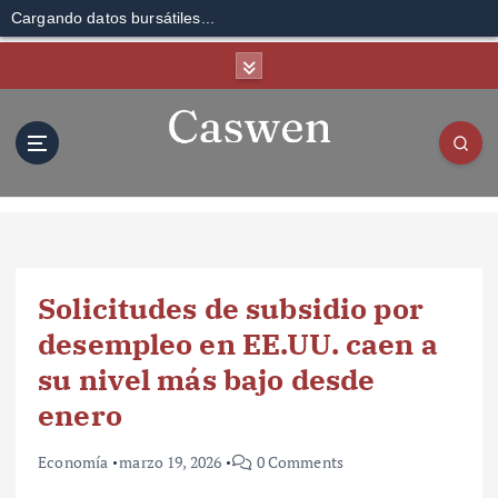
Cargando datos bursátiles...
S
k
i
p
t
o
c
o
n
t
Solicitudes de subsidio por
e
n
desempleo en EE.UU. caen a
t
su nivel más bajo desde
enero
Economía
marzo 19, 2026
0 Comments