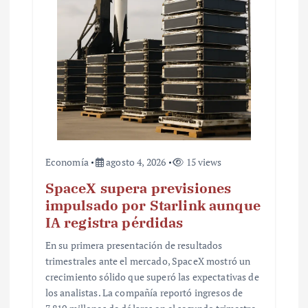
r
a
d
a
s
Economía
agosto 4, 2026
15 views
SpaceX supera previsiones
impulsado por Starlink aunque
IA registra pérdidas
En su primera presentación de resultados
trimestrales ante el mercado, SpaceX mostró un
crecimiento sólido que superó las expectativas de
los analistas. La compañía reportó ingresos de