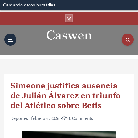
Cargando datos bursátiles...
S
k
i
p
t
o
c
o
n
t
Simeone justifica ausencia
e
n
de Julián Álvarez en triunfo
t
del Atlético sobre Betis
Deportes
febrero 6, 2026
0 Comments