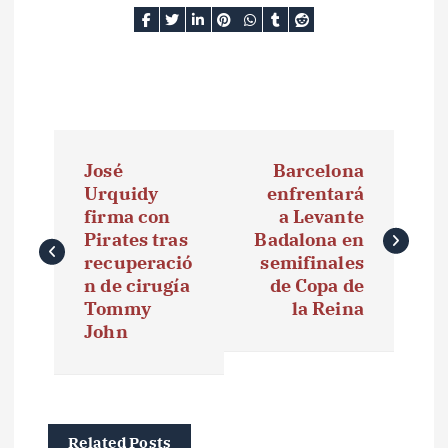
N
José
Barcelona
a
Urquidy
enfrentará
firma con
a Levante
v
Pirates tras
Badalona en
e
recuperació
semifinales
n de cirugía
de Copa de
g
Tommy
la Reina
John
a
c
i
Related Posts