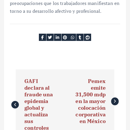
preocupaciones que los trabajadores manifiestan en
torno a su desarrollo afectivo y profesional.
N
GAFI
Pemex
a
declara al
emite
fraude una
31,500 mdp
v
epidemia
en la mayor
e
global y
colocación
actualiza
corporativa
g
sus
en México
controles