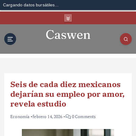
Cargando datos bursátiles...
S
k
i
p
t
o
c
o
n
t
Seis de cada diez mexicanos
e
n
dejarían su empleo por amor,
t
revela estudio
Economía
febrero 14, 2026
0 Comments