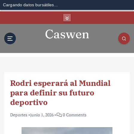
Cargando datos bursátiles...
S
k
i
p
t
o
c
o
n
t
Rodri esperará al Mundial
e
n
para definir su futuro
t
deportivo
Deportes
junio 1, 2026
0 Comments