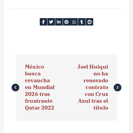
N
México
Joel Huiqui
a
busca
no ha
revancha
renovado
v
en Mundial
contrato
e
2026 tras
con Cruz
frustrante
Azul tras el
g
Qatar 2022
título
a
c