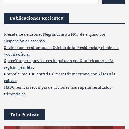
Publicaciones Recientes
Presidente de Leones Negros acusa a FMF de engaño por
suspensión de ascenso
Sheinbaum reestructura la Oficina de la Presidencia y elimina la
vocería oficial
SpaceX supera previsiones impulsado por Starlink aunque IA
registra pérdidas
Chipotle inicia su entrada al mercado mexicano con Alsea a la
cabeza
HSBC reinicia recompra de acciones tras superar resultados
trimestrales
Te lo Perdiste