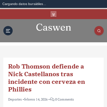
Cargando datos bursátiles...
S
k
i
p
t
o
c
o
n
t
Rob Thomson defiende a
e
n
Nick Castellanos tras
t
incidente con cerveza en
Phillies
Deportes
febrero 14, 2026
0 Comments