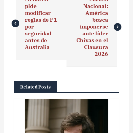
a
pide
Nacional:
modificar
América
v
reglas de F1
busca
e
por
imponerse
seguridad
ante líder
g
antes de
Chivas en el
Australia
Clausura
a
2026
c
i
ó
Related Posts
n
d
e