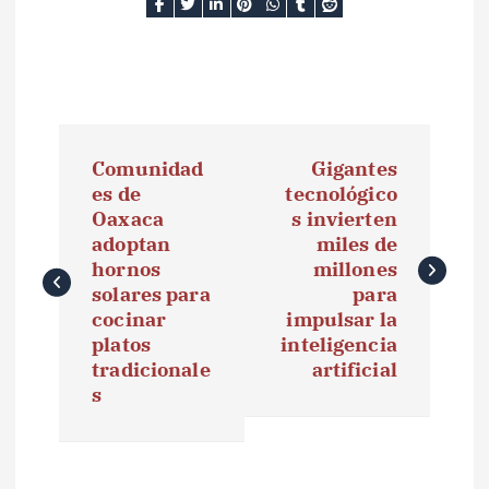
N
Comunidad
Gigantes
a
es de
tecnológico
Oaxaca
s invierten
v
adoptan
miles de
e
hornos
millones
solares para
para
g
cocinar
impulsar la
platos
inteligencia
a
tradicionale
artificial
s
c
i