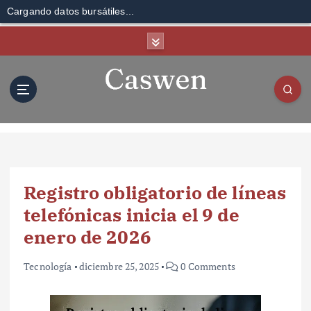
Cargando datos bursátiles...
S
k
i
p
t
o
c
o
n
t
Registro obligatorio de líneas
e
n
telefónicas inicia el 9 de
t
enero de 2026
Tecnología
diciembre 25, 2025
0 Comments