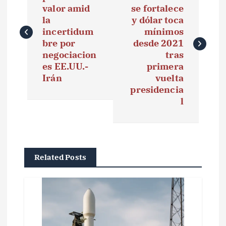
valor amid
se fortalece
v
la
y dólar toca
e
incertidum
mínimos
bre por
desde 2021
g
negociacion
tras
es EE.UU.-
primera
a
Irán
vuelta
presidencia
c
l
i
ó
n
Related Posts
d
e
e