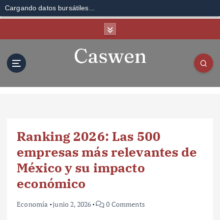
Cargando datos bursátiles...
S
k
i
p
t
o
c
o
n
t
Ranking 2026: Las 500
e
n
empresas más relevantes de
t
México y su impacto
económico
Economía
junio 2, 2026
0 Comments