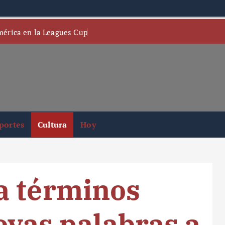
mérica en la Leagues Cup
portes
Cultura
Hoy
a términos
evas palabras a