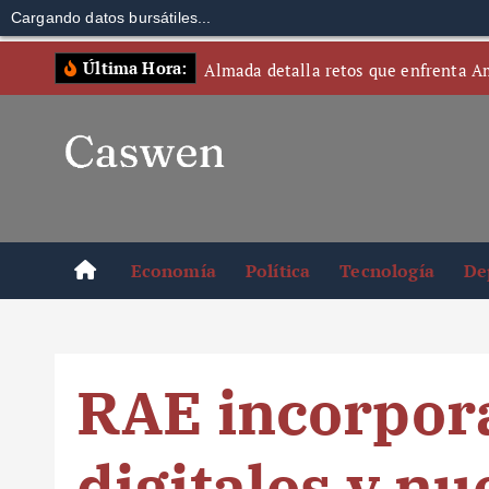
Cargando datos bursátiles...
S
Última Hora:
Almada detalla retos que enfrenta A
k
i
p
t
o
c
o
Economía
Política
Tecnología
De
n
t
e
n
RAE incorpor
t
digitales y nu