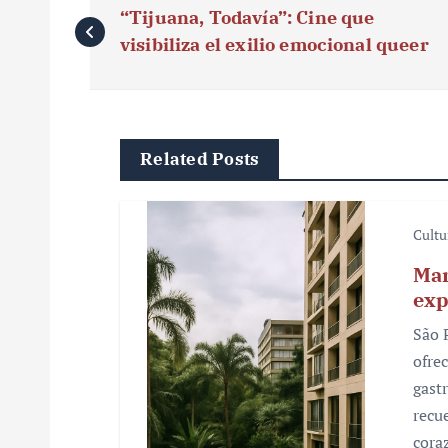
“Tijuana, Todavía”: Cine que
a
visibiliza el exilio emocional queer
v
e
g
Related Posts
a
c
Cultu
i
Mar
exp
ó
São 
n
ofre
gast
d
recu
e
cora