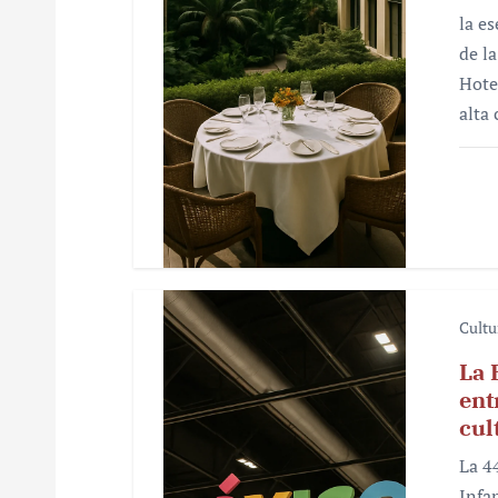
la e
e
de l
n
Hote
alta
t
r
a
d
a
Cultu
s
La 
ent
cul
La 4
Infan