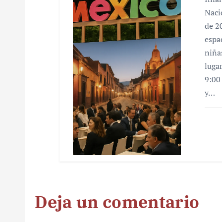
Naci
de 2
espa
niña
luga
9:00
y…
Deja un comentario