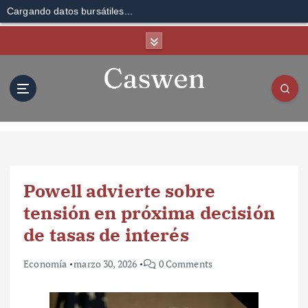
Cargando datos bursátiles...
S
k
i
p
t
o
c
o
n
t
Powell advierte sobre
e
n
tensión en próxima decisión
t
de tasas de interés
Economía
marzo 30, 2026
0 Comments