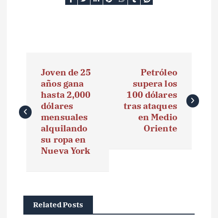
N
Joven de 25
Petróleo
a
años gana
supera los
hasta 2,000
100 dólares
v
dólares
tras ataques
e
mensuales
en Medio
alquilando
Oriente
g
su ropa en
Nueva York
a
c
i
Related Posts
ó