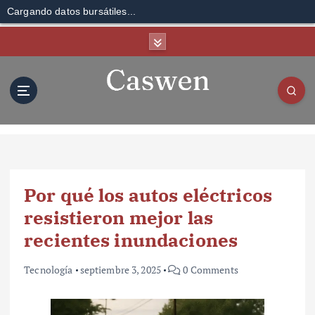
Cargando datos bursátiles...
S
k
i
p
t
o
c
o
n
t
Por qué los autos eléctricos
e
n
resistieron mejor las
t
recientes inundaciones
Tecnología
septiembre 3, 2025
0 Comments