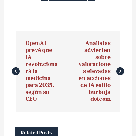
N
OpenAI
Analistas
a
prevé que
advierten
IA
sobre
v
revoluciona
valoracione
e
rá la
s elevadas
medicina
en acciones
g
para 2035,
de IA estilo
según su
burbuja
a
CEO
dotcom
c
i
ó
Related Posts