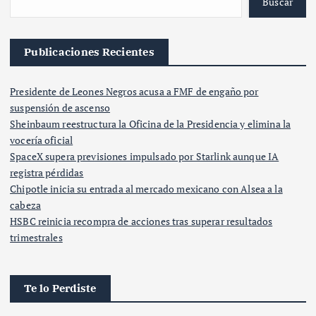
Buscar
Publicaciones Recientes
Presidente de Leones Negros acusa a FMF de engaño por
suspensión de ascenso
Sheinbaum reestructura la Oficina de la Presidencia y elimina la
vocería oficial
SpaceX supera previsiones impulsado por Starlink aunque IA
registra pérdidas
Chipotle inicia su entrada al mercado mexicano con Alsea a la
cabeza
HSBC reinicia recompra de acciones tras superar resultados
trimestrales
Te lo Perdiste