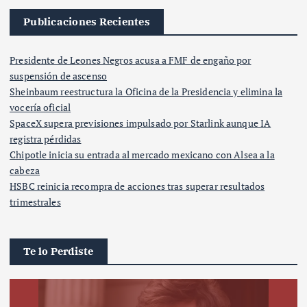
Publicaciones Recientes
Presidente de Leones Negros acusa a FMF de engaño por
suspensión de ascenso
Sheinbaum reestructura la Oficina de la Presidencia y elimina la
vocería oficial
SpaceX supera previsiones impulsado por Starlink aunque IA
registra pérdidas
Chipotle inicia su entrada al mercado mexicano con Alsea a la
cabeza
HSBC reinicia recompra de acciones tras superar resultados
trimestrales
Te lo Perdiste