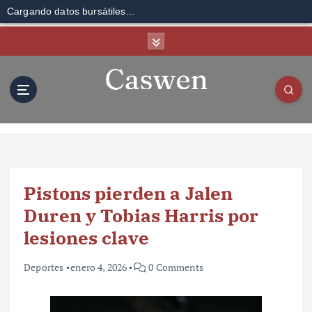
Cargando datos bursátiles...
S
k
i
p
t
o
c
o
n
t
Pistons pierden a Jalen
e
n
Duren y Tobias Harris por
t
lesiones clave
Deportes
enero 4, 2026
0 Comments