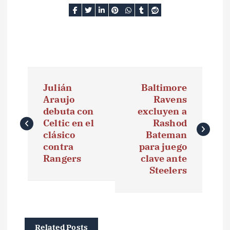
N
Julián
Baltimore
a
Araujo
Ravens
debuta con
excluyen a
v
Celtic en el
Rashod
e
clásico
Bateman
contra
para juego
g
Rangers
clave ante
Steelers
a
c
i
Related Posts