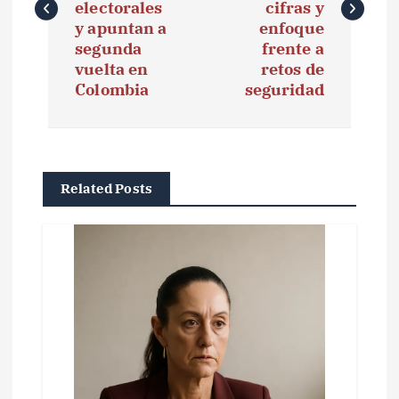
e
electorales
cifras y
y apuntan a
enfoque
g
segunda
frente a
vuelta en
retos de
a
Colombia
seguridad
c
i
ó
Related Posts
n
d
e
e
n