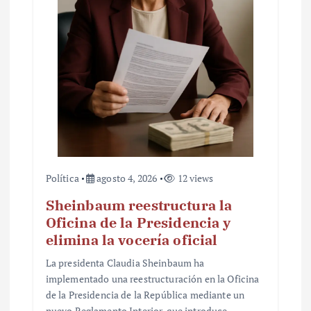
t
r
a
d
a
s
Política
agosto 4, 2026
12 views
Sheinbaum reestructura la
Oficina de la Presidencia y
elimina la vocería oficial
La presidenta Claudia Sheinbaum ha
implementado una reestructuración en la Oficina
de la Presidencia de la República mediante un
nuevo Reglamento Interior, que introduce