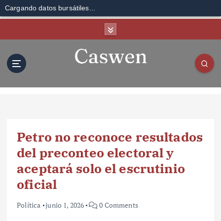
Cargando datos bursátiles...
S
k
i
p
t
o
c
o
n
t
Petro no reconoce resultados
e
n
del preconteo electoral y
t
aceptará solo el escrutinio
oficial
Política
junio 1, 2026
0 Comments