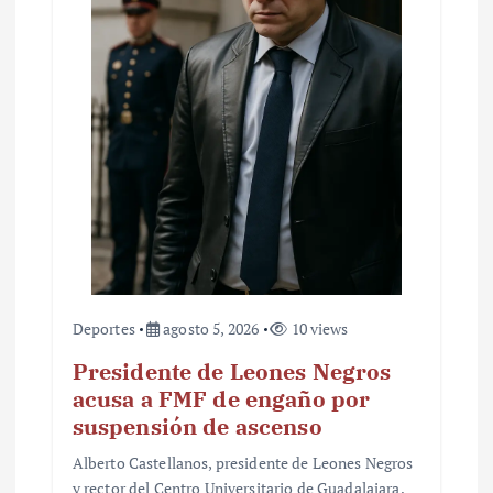
n
t
r
a
d
a
s
Deportes
agosto 5, 2026
10 views
Presidente de Leones Negros
acusa a FMF de engaño por
suspensión de ascenso
Alberto Castellanos, presidente de Leones Negros
y rector del Centro Universitario de Guadalajara,