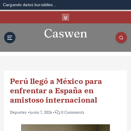
Cargando datos bursátiles...
S
k
i
p
t
o
c
o
n
t
Perú llegó a México para
e
n
enfrentar a España en
t
amistoso internacional
Deportes
junio 7, 2026
0 Comments