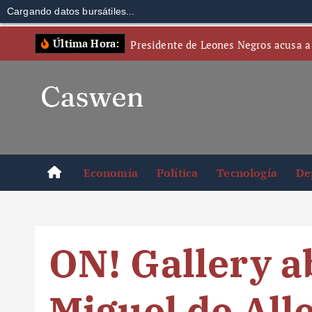
Cargando datos bursátiles...
S
Última Hora:
Presidente de Leones Negros acusa a
k
i
p
t
o
c
o
Economía
Política
Tecnología
De
n
t
e
n
ON! Gallery a
t
Miguel de All