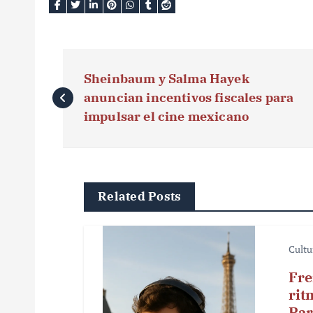
N
Sheinbaum y Salma Hayek
a
anuncian incentivos fiscales para
v
impulsar el cine mexicano
e
g
Related Posts
a
c
Cultu
i
Fre
ó
rit
Par