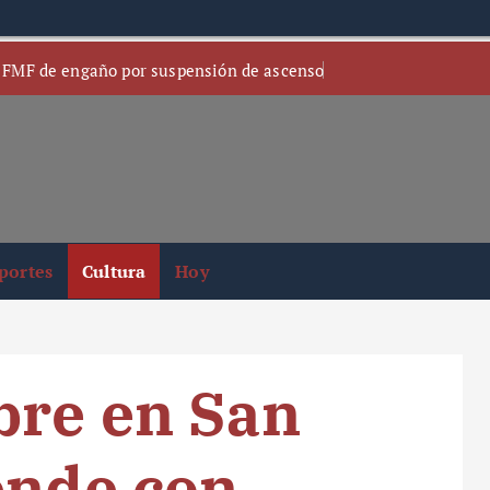
 FMF de engaño por suspensión de ascenso
portes
Cultura
Hoy
bre en San
ende con