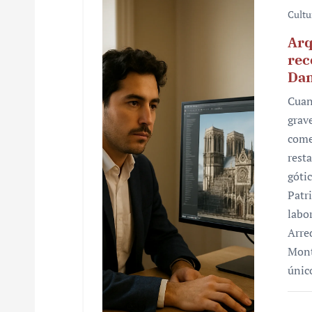
Cultu
Arq
rec
Da
Cuan
grav
come
rest
góti
Patr
labo
Arre
Mont
únic