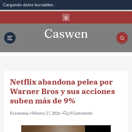
Cargando datos bursátiles...
S
k
i
p
t
o
c
o
n
t
Netflix abandona pelea por
e
n
Warner Bros y sus acciones
t
suben más de 9%
Economía
febrero 27, 2026
0 Comments