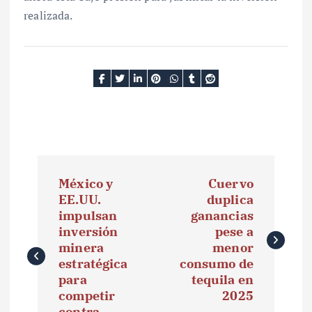
realizada.
N
México y
Cuervo
a
EE.UU.
duplica
impulsan
ganancias
v
inversión
pese a
e
minera
menor
estratégica
consumo de
g
para
tequila en
competir
2025
a
contra