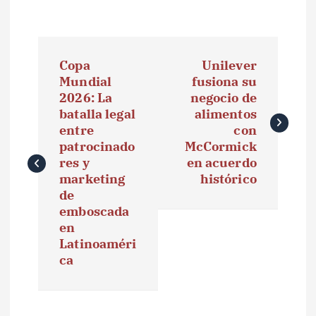
N
Copa
Unilever
a
Mundial
fusiona su
2026: La
negocio de
v
batalla legal
alimentos
e
entre
con
patrocinado
McCormick
g
res y
en acuerdo
marketing
histórico
a
de
emboscada
c
en
i
Latinoaméri
ca
ó
n