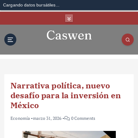
Cargando datos bursátiles...
S
k
i
p
t
o
c
o
n
t
Narrativa política, nuevo
e
n
desafío para la inversión en
t
México
Economía
marzo 31, 2026
0 Comments