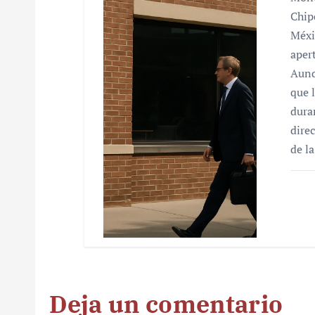
Chip
Méxi
aper
Aunq
que 
dura
dire
de l
Deja un comentario