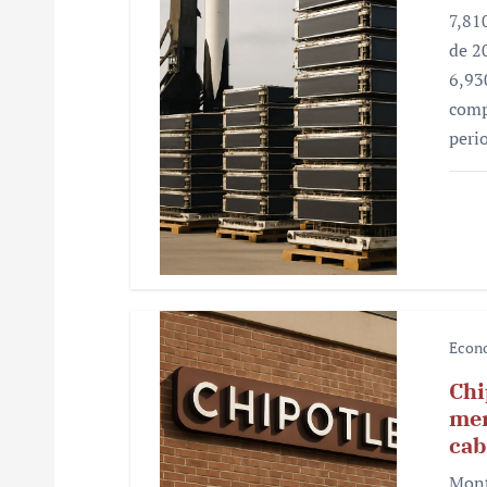
e
7,81
n
de 2
6,93
t
comp
r
peri
a
d
a
s
Econ
Chi
mer
cab
Mont