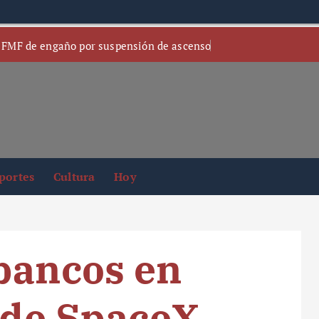
 FMF de engaño por suspensión de ascenso
portes
Cultura
Hoy
bancos en
a de SpaceX