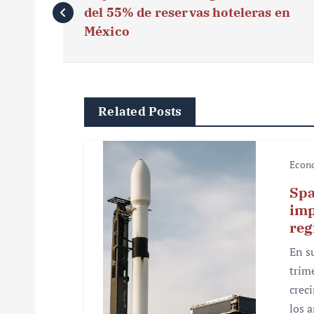
a
del 55% de reservas hoteleras en
v
México
e
g
Related Posts
a
c
Econ
i
Spa
ó
imp
reg
n
En s
d
trim
e
crec
los 