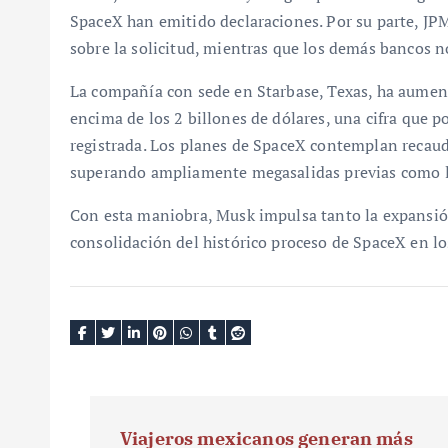
SpaceX han emitido declaraciones. Por su parte, 
sobre la solicitud, mientras que los demás bancos 
La compañía con sede en Starbase, Texas, ha aument
encima de los 2 billones de dólares, una cifra que p
registrada. Los planes de SpaceX contemplan recau
superando ampliamente megasalidas previas como l
Con esta maniobra, Musk impulsa tanto la expansión
consolidación del histórico proceso de SpaceX en lo
N
Viajeros mexicanos generan más