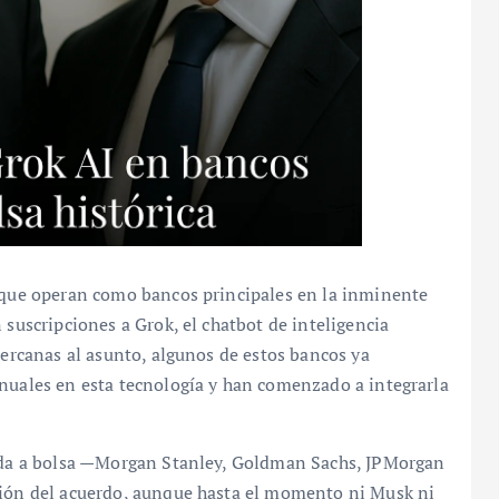
s que operan como bancos principales en la inminente
 suscripciones a Grok, el chatbot de inteligencia
cercanas al asunto, algunos de estos bancos ya
anuales en esta tecnología y han comenzado a integrarla
lida a bolsa —Morgan Stanley, Goldman Sachs, JPMorgan
tión del acuerdo, aunque hasta el momento ni Musk ni