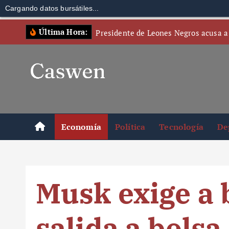
Cargando datos bursátiles...
S
Última Hora:
Presidente de Leones Negros acusa a
k
i
p
t
o
c
o
Economía
Política
Tecnología
De
n
t
e
n
Musk exige a 
t
salida a bols