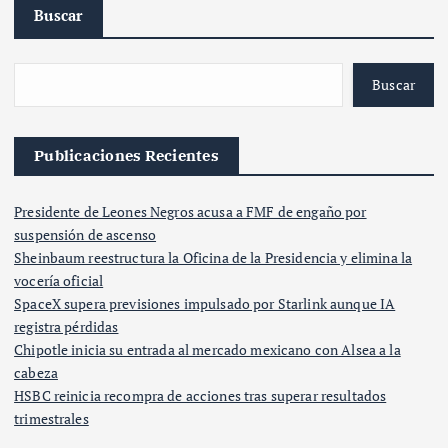
Buscar
Buscar
Publicaciones Recientes
Presidente de Leones Negros acusa a FMF de engaño por
suspensión de ascenso
Sheinbaum reestructura la Oficina de la Presidencia y elimina la
vocería oficial
SpaceX supera previsiones impulsado por Starlink aunque IA
registra pérdidas
Chipotle inicia su entrada al mercado mexicano con Alsea a la
cabeza
HSBC reinicia recompra de acciones tras superar resultados
trimestrales