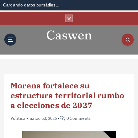
Cargando datos bursátiles...
S
k
i
p
t
o
c
o
n
t
Morena fortalece su
e
n
estructura territorial rumbo
t
a elecciones de 2027
Política
marzo 30, 2026
0 Comments