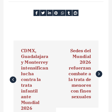
N
CDMX,
Sedes del
a
Guadalajara
Mundial
y Monterrey
2026
v
intensifican
refuerzan
e
lucha
combate a
contra la
la trata de
g
trata
menores
infantil
con fines
a
ante
sexuales
Mundial
c
2026