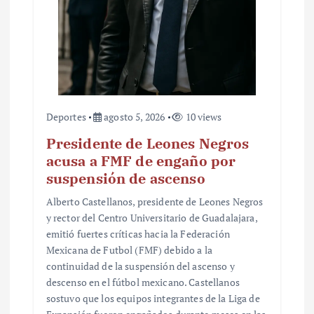
d
a
s
Deportes
agosto 5, 2026
10 views
Presidente de Leones Negros
acusa a FMF de engaño por
suspensión de ascenso
Alberto Castellanos, presidente de Leones Negros
y rector del Centro Universitario de Guadalajara,
emitió fuertes críticas hacia la Federación
Mexicana de Futbol (FMF) debido a la
continuidad de la suspensión del ascenso y
descenso en el fútbol mexicano. Castellanos
sostuvo que los equipos integrantes de la Liga de