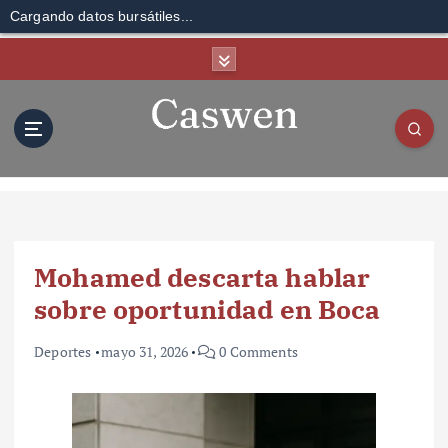
Cargando datos bursátiles...
S
k
i
p
t
o
c
o
n
t
Mohamed descarta hablar
e
n
sobre oportunidad en Boca
t
Deportes
mayo 31, 2026
0 Comments