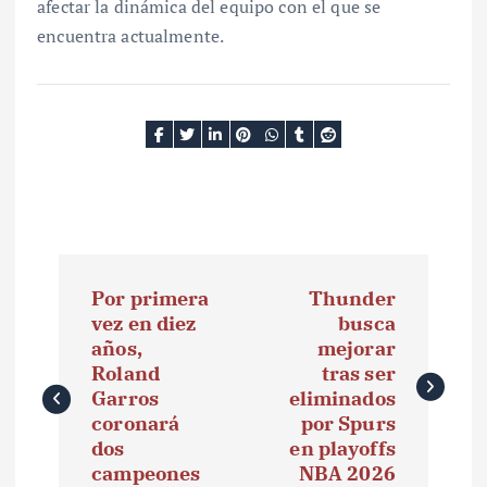
afectar la dinámica del equipo con el que se
encuentra actualmente.
N
Por primera
Thunder
a
vez en diez
busca
años,
mejorar
v
Roland
tras ser
e
Garros
eliminados
coronará
por Spurs
g
dos
en playoffs
campeones
NBA 2026